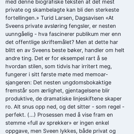
med denne biografiske teksten at det mest
private og skambelagte kan bli den sterkeste
fortellingen.» Turid Larsen, Dagsavisen «At
Sveens private avsløring fengsler, er nesten
uunngåelig - hva fascinerer publikum mer enn
det offentlige skriftemålet? Men at dette har
blitt en av Sveens beste bøker, handler om helt
andre ting. Det er for eksempel rart å se
hvordan stilen, som tidvis har irritert meg,
fungerer i sitt første møte med memoar-
sjangeren: Det nesten ungdomsbokaktige
fremstår som ærlighet, gjentagelsene blir
produktive, de dramatiske linjeskiftene skaper
ro. Alt snus opp ned, og det sitter - som regel -
perfekt. (...) Prosessen med å vise fram en
stemme «full av sprekker» er ingen enkel
oppgave, men Sveen lykkes, både privat og