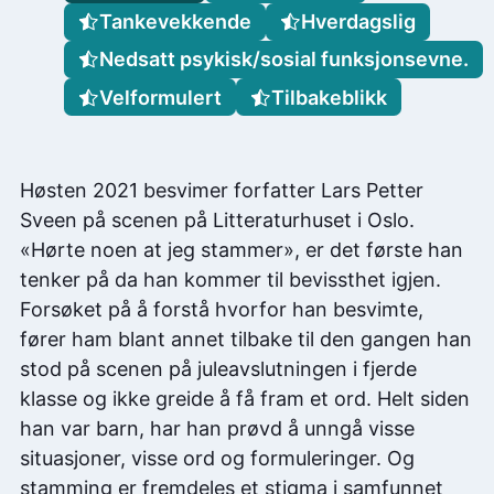
Tankevekkende
Hverdagslig
Nedsatt psykisk/sosial funksjonsevne.
Velformulert
Tilbakeblikk
Høsten 2021 besvimer forfatter Lars Petter
Sveen på scenen på Litteraturhuset i Oslo.
«Hørte noen at jeg stammer», er det første han
tenker på da han kommer til bevissthet igjen.
Forsøket på å forstå hvorfor han besvimte,
fører ham blant annet tilbake til den gangen han
stod på scenen på juleavslutningen i fjerde
klasse og ikke greide å få fram et ord. Helt siden
han var barn, har han prøvd å unngå visse
situasjoner, visse ord og formuleringer. Og
stamming er fremdeles et stigma i samfunnet