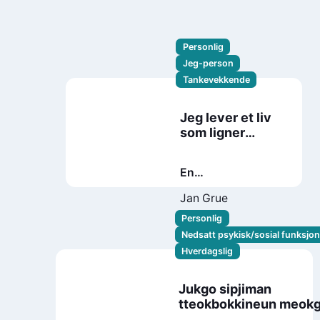
Personlig
Jeg-person
Tankevekkende
Jeg lever et liv
som ligner
deres
En
levnetsbeskrivelse
Jan Grue
Personlig
Nedsatt psykisk/sosial funksjo
Hverdagslig
Jukgo sipjiman
tteokbokkineun meok
sipeo