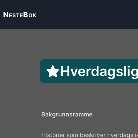
Neste
Bok
Hverdagsli
Bakgrunnsramme
Historier som beskriver hverdagsli