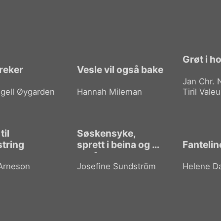
Grøt i h
reker
Vesle vil også bake
Jan Chr.
ngell Øygarden
Hannah Mileman
Tiril Valeu
til
Søskensyke,
string
sprett i beina og en
Fantelin
sta fortann
 Arneson
Josefine Sundström
Helene D