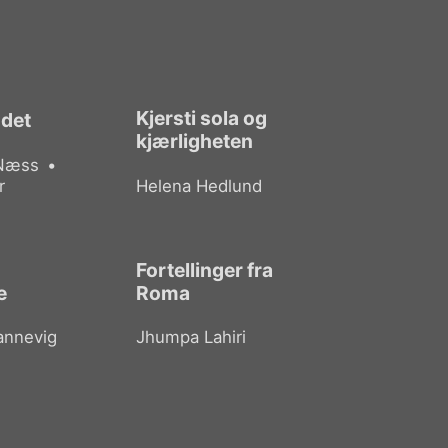
Kjersti sola og
odet
kjærligheten
 Næss
r
Helena Hedlund
Fortellinger fra
e
Roma
annevig
Jhumpa Lahiri