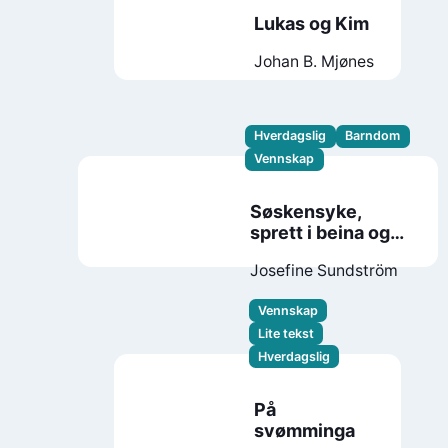
Lukas og Kim
Johan B. Mjønes
Hverdagslig
Barndom
Vennskap
Søskensyke,
sprett i beina og
en sta fortann
Josefine Sundström
Vennskap
Lite tekst
Hverdagslig
På
svømminga