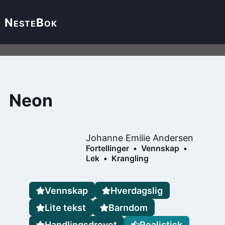
Neste
Bok
Neon
Johanne Emilie Andersen
Fortellinger
Vennskap
Lek
Krangling
Vennskap
Hverdagslig
Lite tekst
Barndom
Handlingsdrevet
Realistisk