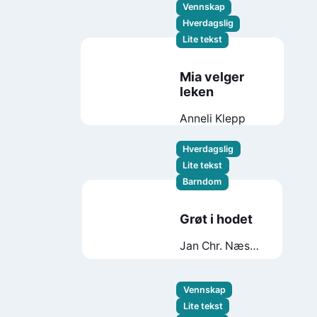
Vennskap
Hverdagslig
Lite tekst
Mia velger
leken
Anneli Klepp
Hverdagslig
Lite tekst
Barndom
Grøt i hodet
Jan Chr. Næss
Tiril Valeur
Vennskap
Lite tekst