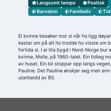
Langsomt tempo
Poetisk
Barndom
Familieliv
Tid
Ei kvinne besøker mor si når ho ligg døya
kastar om på alt ho trodde ho visste o
fortida si. I ei lita bygd i Nord-Norge bur
kvinne, Molle, på 1960-talet. Ein tidleg m
av huset. Ein bil stoppar opp langs vegen,
Pauline. Det Pauline ønskjer seg meir enn
utarbeidd av BS.