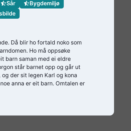
Sår
Bygdemiljø
sbilde
nde. Då blir ho fortald noko som
m barndomen. Ho må oppsøke
 eit barn saman med ei eldre
orgon står barnet opp og går ut
 og der sit legen Karl og kona
 noe anna er eit barn. Omtalen er