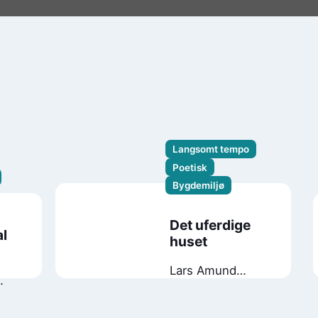
Langsomt tempo
Poetisk
Bygdemiljø
Det uferdige
al
huset
Lars Amund
Vaage