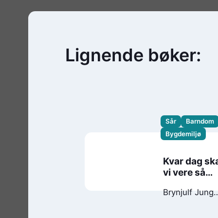
Lignende bøker:
Sår
Barndom
Bygdemiljø
Kvar dag sk
vi vere så
modige
Brynjulf Jung
Tjønn