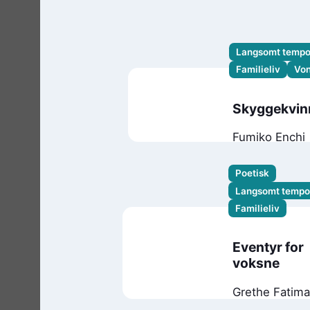
Langsomt temp
Familieliv
Vo
Skyggekvin
Fumiko Enchi
Poetisk
Langsomt tempo
Familieliv
Eventyr for
voksne
Grethe Fatima
Syéd