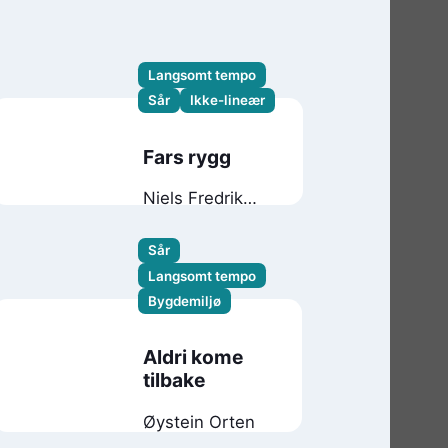
Langsomt tempo
Sår
Ikke-lineær
Fars rygg
Niels Fredrik
Dahl
Sår
Langsomt tempo
Bygdemiljø
Aldri kome
tilbake
Øystein Orten