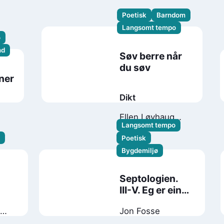
Poetisk
Barndom
Langsomt tempo
o
nd
Søv berre når
du søv
ner
Dikt
Ellen Løvhaug
Langsomt tempo
Harrison
Poetisk
Bygdemiljø
Septologien.
III-V. Eg er ein
annan
Jon Fosse