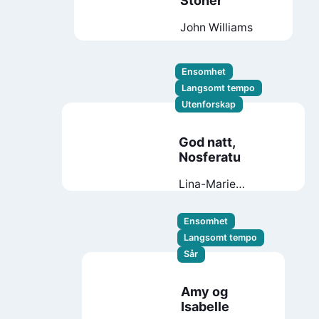
Stoner
John Williams
Ensomhet
Langsomt tempo
Utenforskap
God natt,
Nosferatu
Lina-Marie
Ulvestad Halås
Ensomhet
Langsomt tempo
Sår
Amy og
Isabelle