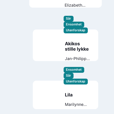
Elizabeth
Strout
Sår
Ensomhet
Utenforskap
Akikos
stille lykke
Jan-Philipp
Sendker
Ensomhet
Sår
Utenforskap
Lila
Marilynne
Robinson