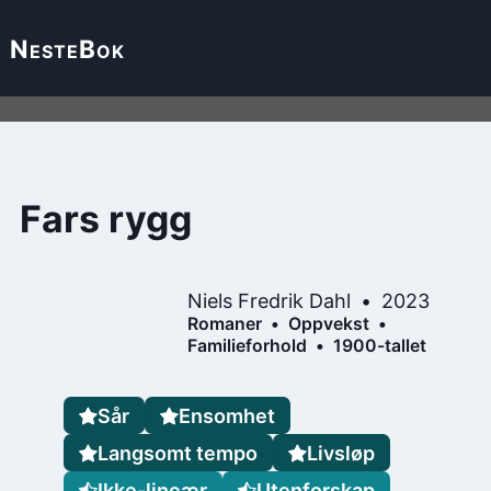
Neste
Bok
Fars rygg
Niels Fredrik Dahl
2023
Romaner
Oppvekst
Familieforhold
1900-tallet
Sår
Ensomhet
Langsomt tempo
Livsløp
Ikke-lineær
Utenforskap