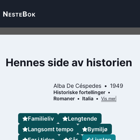
Neste
Bok
Hennes side av historien
Alba De Céspedes
1949
Historiske fortellinger
Romaner
Italia
Vis mer
Familieliv
Lengtende
Langsomt tempo
Bymiljø
Før i tiden
Sår
Livsløp