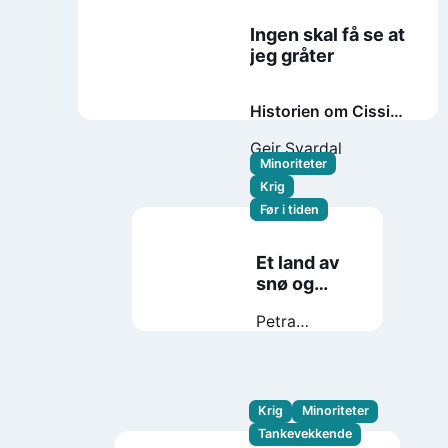
Ingen skal få se at
jeg gråter
Historien om Cissi
Klein og
Geir Svardal
deportasjonen til
Minoriteter
Auschwitz
Krig
Før i tiden
Et land av
snø og
aske
Petra
Rautiainen
Krig
Minoriteter
Tankevekkende