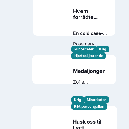
Hvem
forrådte
Anne Frank
En cold case-
utredning
Rosemary
Sullivan
Minoriteter
Krig
Hjerteskjærende
Medaljonger
Zofia
Nałkowska
Krig
Minoriteter
Rikt persongalleri
Husk oss til
livet