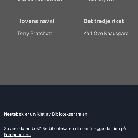
I lovens navn!
Det tredje riket
Terry Pratchett
Karl Ove Knausgård
Nestebok
er utviklet av
Biblioteksentralen
Savner du en bok? Be bibliotekaren din om å legge den inn på
Forrigebok.no