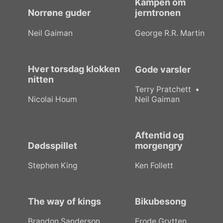
Kampen om
Norrøne guder
jerntronen
Neil Gaiman
George R.R. Martin
Hver torsdag klokken
Gode varsler
nitten
Terry Pratchett
Nicolai Houm
Neil Gaiman
Aftentid og
Dødsspillet
morgengry
Stephen King
Ken Follett
The way of kings
Bikubesong
Brandon Sanderson
Frode Grytten