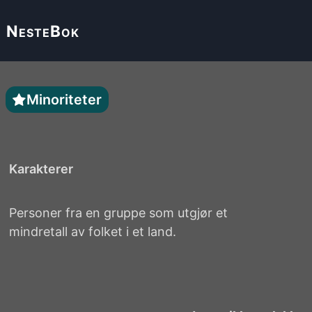
Neste
Bok
Minoriteter
Karakterer
Personer fra en gruppe som utgjør et
mindretall av folket i et land.