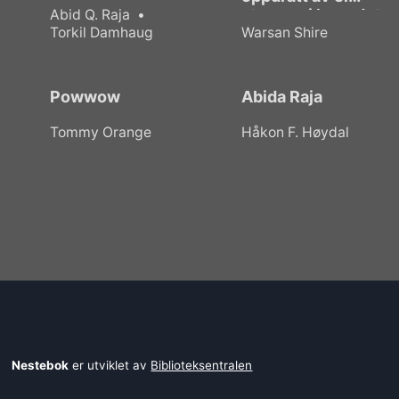
stemme i hovudet
Abid Q. Raja
Torkil Damhaug
Warsan Shire
Powwow
Abida Raja
Tommy Orange
Håkon F. Høydal
Nestebok
er utviklet av
Biblioteksentralen