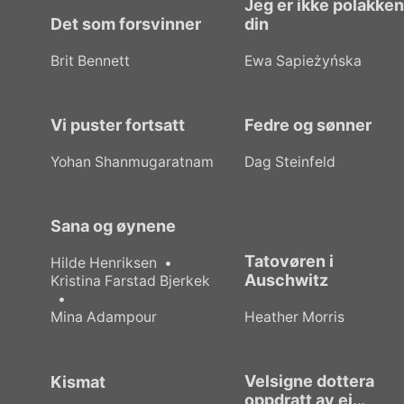
Jeg er ikke polakke
Det som forsvinner
din
Brit Bennett
Ewa Sapieżyńska
Vi puster fortsatt
Fedre og sønner
Yohan Shanmugaratnam
Dag Steinfeld
Sana og øynene
Tatovøren i
Hilde Henriksen
Auschwitz
Kristina Farstad Bjerkek
Mina Adampour
Heather Morris
Velsigne dottera
Kismat
oppdratt av ei