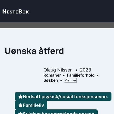
Neste
Bok
Uønska åtferd
Olaug Nilssen
2023
Romaner
Familieforhold
Søsken
Vis mer
Nedsatt psykisk/sosial funksjonsevne.
Familieliv
Sykdom hos nærstående person