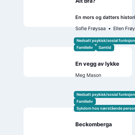
Alt bra?
En mors og datters histor
ufrivillig skolefravær, psy
Sofie Frøysaa
Ellen Frø
sykdom og det å være
pårørende
Nedsatt psykisk/sosial funksjo
Familieliv
Samtid
En vegg av lykke
Meg Mason
Nedsatt psykisk/sosial funksjo
Familieliv
Sykdom hos nærstående perso
Beckomberga