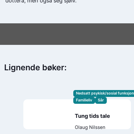
dottera, men også seg sjølv.
Lignende bøker:
Nedsatt psykisk/sosial funksjo
Familieliv
Sår
Tung tids tale
Olaug Nilssen