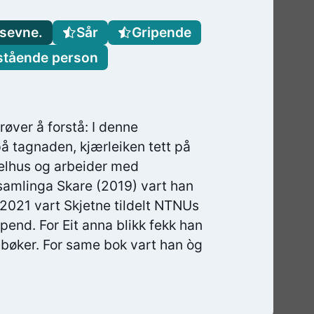
nsevne.
Sår
Gripende
tående person
røver å forstå: I denne
å tagnaden, kjærleiken tett på
Melhus og arbeider med
tsamlinga Skare (2019) vart han
I 2021 vart Skjetne tildelt NTNUs
ipend. For Eit anna blikk fekk han
bøker. For same bok vart han òg