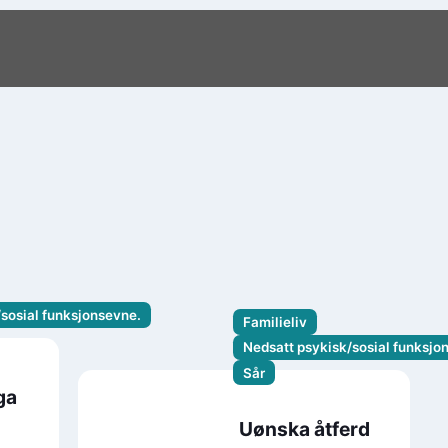
sosial funksjonsevne.
Familieliv
Nedsatt psykisk/sosial funksjo
Sår
ga
Uønska åtferd