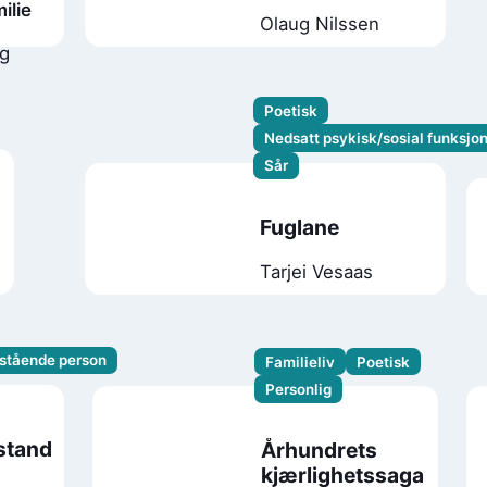
ilie
Olaug Nilssen
rg
Poetisk
Nedsatt psykisk/sosial funksjo
Sår
Fuglane
Tarjei Vesaas
stående person
Familieliv
Poetisk
Personlig
lstand
Århundrets
kjærlighetssaga