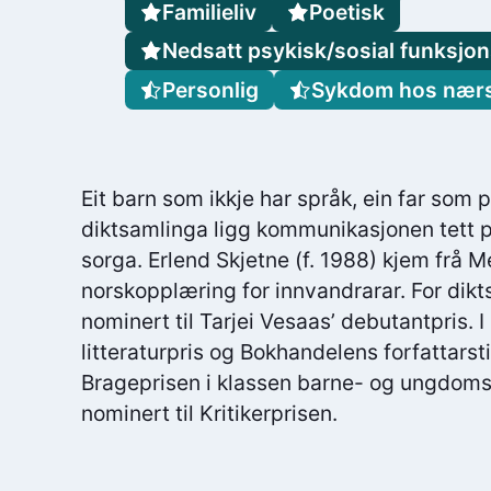
Familieliv
Poetisk
Nedsatt psykisk/sosial funksjo
Personlig
Sykdom hos nærs
Eit barn som ikkje har språk, ein far som p
diktsamlinga ligg kommunikasjonen tett p
sorga. Erlend Skjetne (f. 1988) kjem frå 
norskopplæring for innvandrarar. For dik
nominert til Tarjei Vesaas’ debutantpris. 
litteraturpris og Bokhandelens forfattarst
Brageprisen i klassen barne- og ungdoms
nominert til Kritikerprisen.