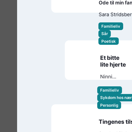
Ode til min fam
Sara Stridsbe
Familieliv
Sår
Poetisk
Et bitte
lite hjerte
Ninni
Nyhus
Familieliv
Sykdom hos nær
Personlig
Tingenes ti