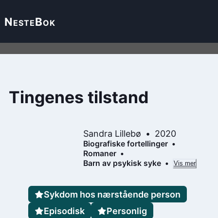
Neste
Bok
Tingenes tilstand
Sandra Lillebø
2020
Biografiske fortellinger
Romaner
Barn av psykisk syke
Vis mer
Sykdom hos nærstående person
Episodisk
Personlig