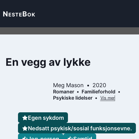
Neste
Bok
En vegg av lykke
Meg Mason
2020
Romaner
Familieforhold
Psykiske lidelser
Vis mer
Egen sykdom
Nedsatt psykisk/sosial funksjonsevne.
Jeg-person
Samtid