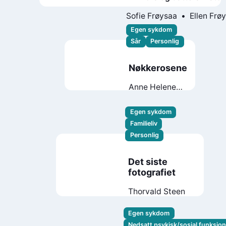
ufrivillig skolefravær, psy
Sofie Frøysaa
Ellen Frø
sykdom og det å være
Egen sykdom
pårørende
Sår
Personlig
Nøkkerosene
Anne Helene
Guddal
Egen sykdom
Familieliv
Personlig
Det siste
fotografiet
Thorvald Steen
Egen sykdom
Nedsatt psykisk/sosial funksjo