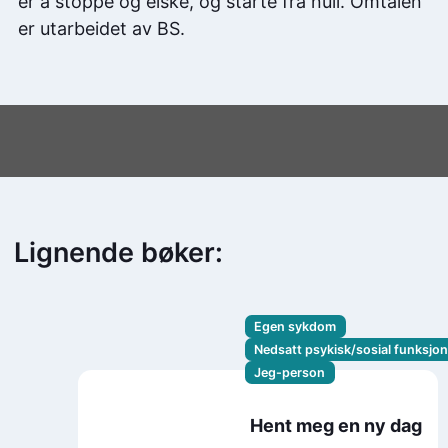
er å stoppe og elske, og starte fra null. Omtalen
er utarbeidet av BS.
Lignende bøker:
Egen sykdom
Nedsatt psykisk/sosial funksjo
Jeg-person
Hent meg en ny dag