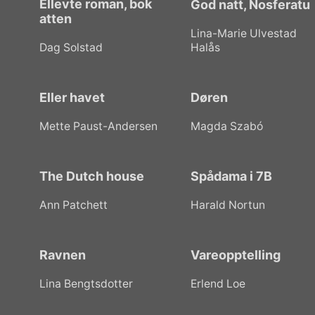
Ellevte roman, bok
God natt, Nosferatu
atten
Lina-Marie Ulvestad
Dag Solstad
Halås
Eller havet
Døren
Mette Paust-Andersen
Magda Szabó
The Dutch house
Spådama i 7B
Ann Patchett
Harald Nortun
Ravnen
Vareopptelling
Lina Bengtsdotter
Erlend Loe