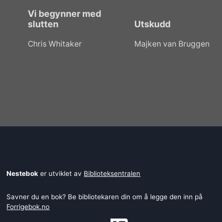
Vi begynner med
slutten
Utskudd
Chris Whitaker
Majken van Bruggen
Nestebok
er utviklet av
Biblioteksentralen
Savner du en bok? Be bibliotekaren din om å legge den inn på
Forrigebok.no