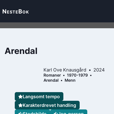
Neste
Bok
Arendal
Karl Ove Knausgård
2024
Romaner
1970-1979
Arendal
Menn
Langsomt tempo
Karakterdrevet handling
Stedsbilde
Jeg-person