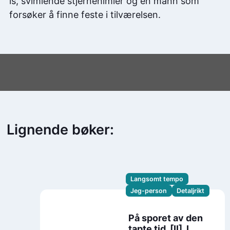
is, svimlende stjernehimler og en mann som
forsøker å finne feste i tilværelsen.
Lignende bøker:
Langsomt tempo
Jeg-person
Detaljrikt
På sporet av den
tapte tid. [II]. I