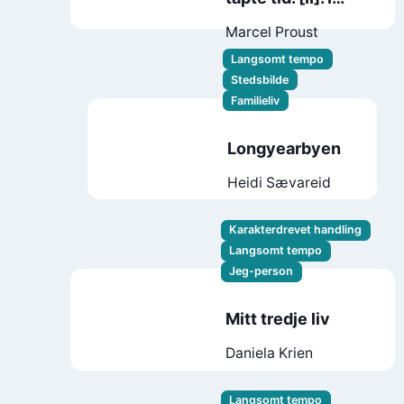
skyggen av piker i
Marcel Proust
blomst
Langsomt tempo
Stedsbilde
Familieliv
Longyearbyen
Heidi Sævareid
Karakterdrevet handling
Langsomt tempo
Jeg-person
Mitt tredje liv
Daniela Krien
Langsomt tempo