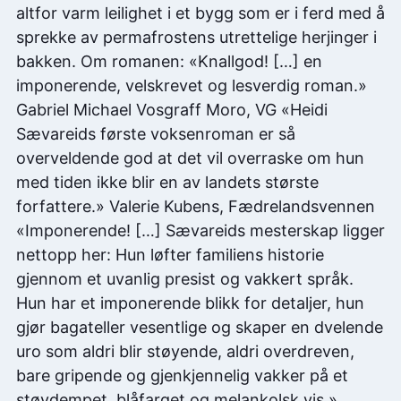
altfor varm leilighet i et bygg som er i ferd med å
sprekke av permafrostens utrettelige herjinger i
bakken. Om romanen: «Knallgod! […] en
imponerende, velskrevet og lesverdig roman.»
Gabriel Michael Vosgraff Moro, VG «Heidi
Sævareids første voksenroman er så
overveldende god at det vil overraske om hun
med tiden ikke blir en av landets største
forfattere.» Valerie Kubens, Fædrelandsvennen
«Imponerende! […] Sævareids mesterskap ligger
nettopp her: Hun løfter familiens historie
gjennom et uvanlig presist og vakkert språk.
Hun har et imponerende blikk for detaljer, hun
gjør bagateller vesentlige og skaper en dvelende
uro som aldri blir støyende, aldri overdreven,
bare gripende og gjenkjennelig vakker på et
støydempet, blåfarget og melankolsk vis.»