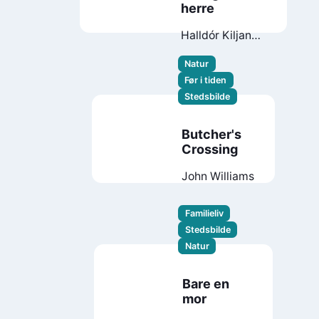
herre
Halldór Kiljan
Laxness
Natur
Før i tiden
Stedsbilde
Butcher's
Crossing
John Williams
Familieliv
Stedsbilde
Natur
Bare en
mor