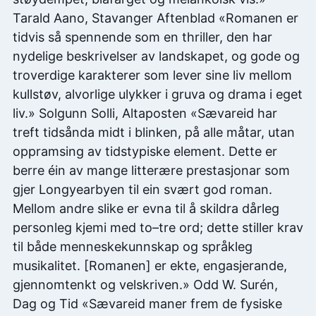
Tarald Aano, Stavanger Aftenblad «Romanen er
tidvis så spennende som en thriller, den har
nydelige beskrivelser av landskapet, og gode og
troverdige karakterer som lever sine liv mellom
kullstøv, alvorlige ulykker i gruva og drama i eget
liv.» Solgunn Solli, Altaposten «Sævareid har
treft tidsånda midt i blinken, på alle måtar, utan
oppramsing av tidstypiske element. Dette er
berre éin av mange litterære prestasjonar som
gjer Longyearbyen til ein svært god roman.
Mellom andre slike er evna til å skildra dårleg
personleg kjemi med to–tre ord; dette stiller krav
til både menneskekunnskap og språkleg
musikalitet. [Romanen] er ekte, engasjerande,
gjennomtenkt og velskriven.» Odd W. Surén,
Dag og Tid «Sævareid maner frem de fysiske