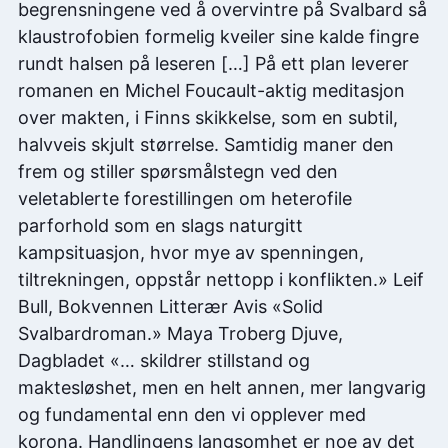
begrensningene ved å overvintre på Svalbard så
klaustrofobien formelig kveiler sine kalde fingre
rundt halsen på leseren […] På ett plan leverer
romanen en Michel Foucault-aktig meditasjon
over makten, i Finns skikkelse, som en subtil,
halvveis skjult størrelse. Samtidig maner den
frem og stiller spørsmålstegn ved den
veletablerte forestillingen om heterofile
parforhold som en slags naturgitt
kampsituasjon, hvor mye av spenningen,
tiltrekningen, oppstår nettopp i konflikten.» Leif
Bull, Bokvennen Litterær Avis «Solid
Svalbardroman.» Maya Troberg Djuve,
Dagbladet «… skildrer stillstand og
maktesløshet, men en helt annen, mer langvarig
og fundamental enn den vi opplever med
korona. Handlingens langsomhet er noe av det