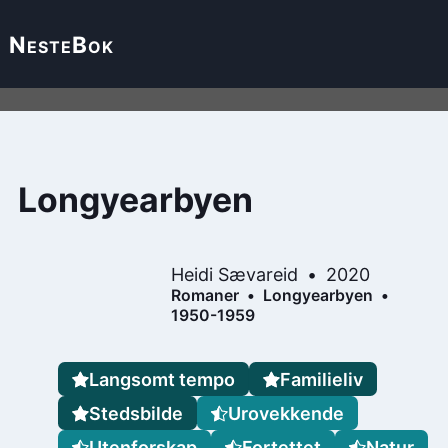
Neste
Bok
Longyearbyen
Heidi Sævareid
2020
Romaner
Longyearbyen
1950-1959
Langsomt tempo
Familieliv
Stedsbilde
Urovekkende
Utenforskap
Fortettet
Natur