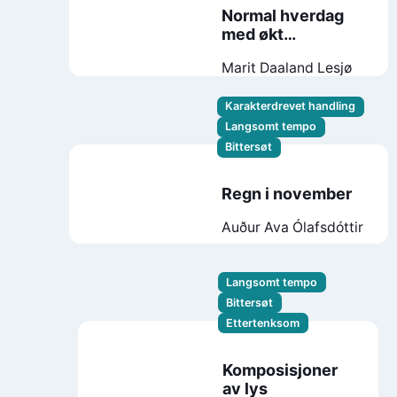
Normal hverdag
med økt
beredskap
Marit Daaland Lesjø
Karakterdrevet handling
Langsomt tempo
Bittersøt
Regn i november
Auður Ava Ólafsdóttir
Langsomt tempo
Bittersøt
Ettertenksom
Komposisjoner
av lys