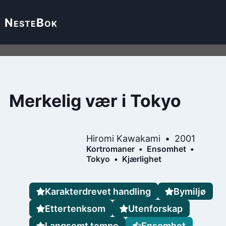
Neste
Bok
Merkelig vær i Tokyo
Hiromi Kawakami
2001
Kortromaner
Ensomhet
Tokyo
Kjærlighet
Karakterdrevet handling
Bymiljø
Ettertenksom
Utenforskap
Langsomt tempo
Ensomhet