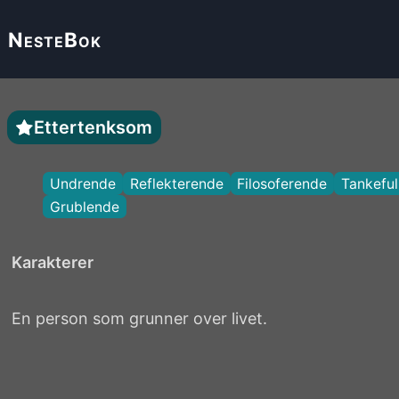
Neste
Bok
Ettertenksom
Undrende
Reflekterende
Filosoferende
Tankeful
Grublende
Karakterer
En person som grunner over livet.