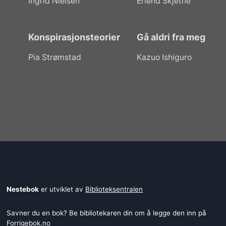
Ingrid Nielsen
Erlend Skjetne
Konspirasjonsteorier
Gå aldri fra meg
Pia Strømstad
Kazuo Ishiguro
Nestebok
er utviklet av
Biblioteksentralen
Savner du en bok? Be bibliotekaren din om å legge den inn på
Forrigebok.no