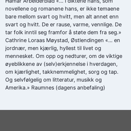
Hamar Arbeiderblad «… i diktene hans, som
novellene og romanene hans, er ikke temaene
bare mellom svart og hvitt, men alt annet enn
svart og hvitt. De er rause, varme, vennlige. De
tar folk inntil seg framfor å støte dem fra seg.»
Cathrine Loraas Møystad, Østlendingen «… en
jordnær, men kjærlig, hyllest til livet og
mennesket. Om opp og nedturer, om de viktige
øyeblikkene av (selv)erkjennelse i hverdagen,
om kjærlighet, takknemmelighet, sorg og tap.
Og selvfølgelig om litteratur, musikk og
Amerika.» Raumnes (dagens anbefaling)