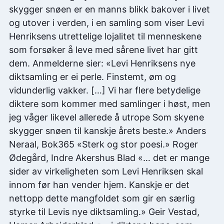
skygger snøen er en manns blikk bakover i livet
og utover i verden, i en samling som viser Levi
Henriksens utrettelige lojalitet til menneskene
som forsøker å leve med sårene livet har gitt
dem. Anmelderne sier: «Levi Henriksens nye
diktsamling er ei perle. Finstemt, øm og
vidunderlig vakker. […] Vi har flere betydelige
diktere som kommer med samlinger i høst, men
jeg våger likevel allerede å utrope Som skyene
skygger snøen til kanskje årets beste.» Anders
Neraal, Bok365 «Sterk og stor poesi.» Roger
Ødegård, Indre Akershus Blad «… det er mange
sider av virkeligheten som Levi Henriksen skal
innom før han vender hjem. Kanskje er det
nettopp dette mangfoldet som gir en særlig
styrke til Levis nye diktsamling.» Geir Vestad,