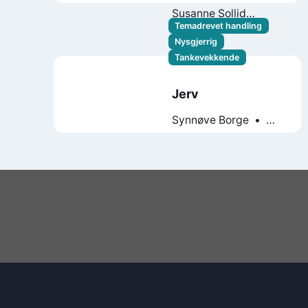
lurer på om politikk
Susanne Sollid
Kaluza
Temadrevet handling
Nysgjerrig
Tankevekkende
Jerv
Synnøve Borge
Lise Myhre