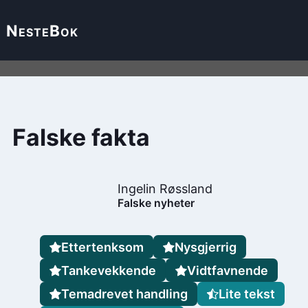
Neste
Bok
Falske fakta
Ingelin Røssland
Falske nyheter
Ettertenksom
Nysgjerrig
Tankevekkende
Vidtfavnende
Temadrevet handling
Lite tekst