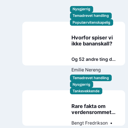
Nysgjerrig
Temadrevet handling
Populærvitenskapelig
Hvorfor spiser vi
ikke bananskall?
Og 52 andre ting du
lurer på om mat
Emilie Nereng
Temadrevet handling
Nysgjerrig
Tankevekkende
Rare fakta om
verdensrommet
og sånn
Bengt Fredrikson