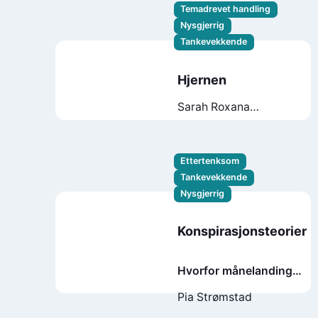
Temadrevet handling
Nysgjerrig
Tankevekkende
Hjernen
Sarah Roxana
Herlofsen
Ettertenksom
Tankevekkende
Nysgjerrig
Konspirasjonsteorier
Hvorfor månelandingen
er fake og andre
Pia Strømstad
spinnville påstander