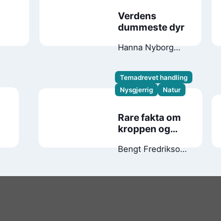
Verdens
dummeste dyr
Hanna Nyborg
Støstad
Temadrevet handling
Nysgjerrig
Natur
Rare fakta om
kroppen og
sånn
Bengt Fredrikson
Andreas
Palmaer