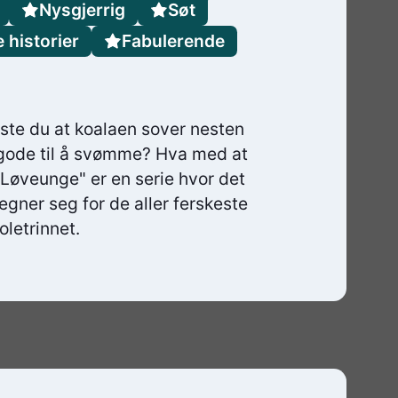
Nysgjerrig
Søt
e historier
Fabulerende
sste du at koalaen sover nesten
g gode til å svømme? Hva med at
"Løveunge" er en serie hvor det
 egner seg for de aller ferskeste
letrinnet.