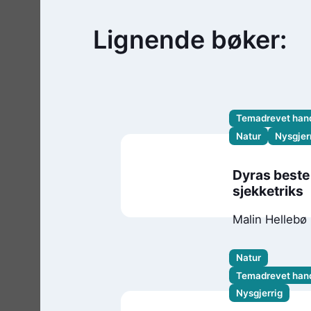
Lignende bøker:
Temadrevet hand
Natur
Nysgjer
Dyras beste
sjekketriks
Malin Hellebø
Camilla Kuhn
Natur
Temadrevet hand
Nysgjerrig