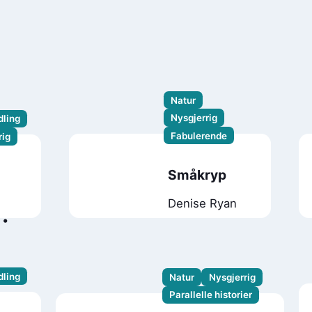
Natur
Nysgjerrig
ling
Fabulerende
rig
Småkryp
Denise Ryan
ling
Natur
Nysgjerrig
Parallelle historier