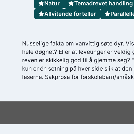
Natur
Temadrevet handling
Allvitende forteller
Parallell
Nusselige fakta om vanvittig søte dyr. Vi
hele døgnet? Eller at løveunger er veldi
reven er skikkelig god til å gjemme seg? 
kun er én setning på hver side slik at den
leserne. Sakprosa for førskolebarn/småsko