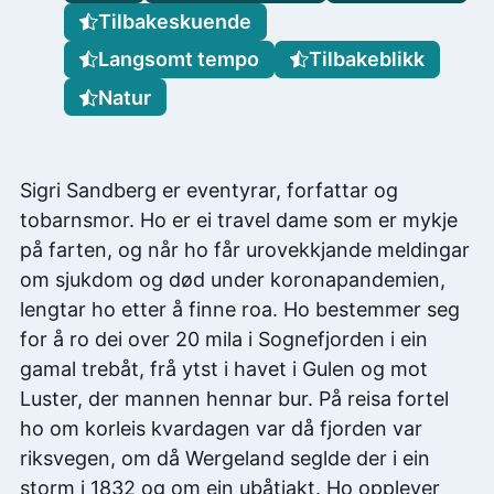
Tilbakeskuende
Langsomt tempo
Tilbakeblikk
Natur
Sigri Sandberg er eventyrar, forfattar og
tobarnsmor. Ho er ei travel dame som er mykje
på farten, og når ho får urovekkjande meldingar
om sjukdom og død under koronapandemien,
lengtar ho etter å finne roa. Ho bestemmer seg
for å ro dei over 20 mila i Sognefjorden i ein
gamal trebåt, frå ytst i havet i Gulen og mot
Luster, der mannen hennar bur. På reisa fortel
ho om korleis kvardagen var då fjorden var
riksvegen, om då Wergeland seglde der i ein
storm i 1832 og om ein ubåtjakt. Ho opplever