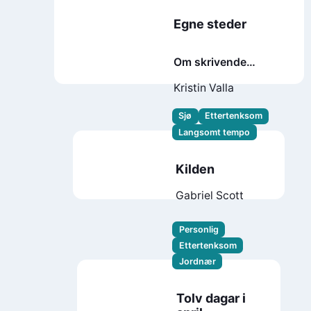
Egne steder
Om skrivende
kvinner, lidenskap
Kristin Valla
og et lite hus på den
franske landsbygda
Sjø
Ettertenksom
Langsomt tempo
Kilden
Gabriel Scott
Personlig
Ettertenksom
Jordnær
Tolv dagar i