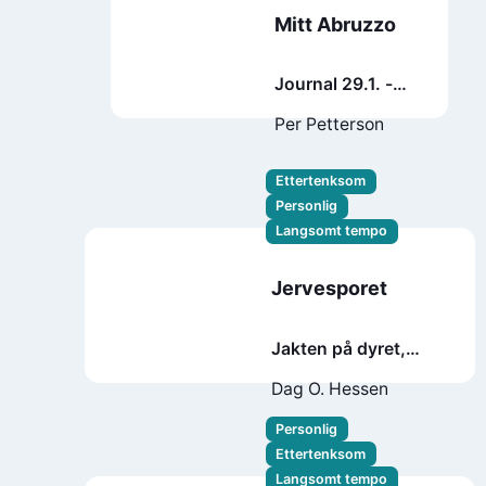
Mitt Abruzzo
Journal 29.1. -
18.7. 2021
Per Petterson
Ettertenksom
Personlig
Langsomt tempo
Jervesporet
Jakten på dyret,
meningen og
Dag O. Hessen
minnene i en
krympende natur
Personlig
Ettertenksom
Langsomt tempo