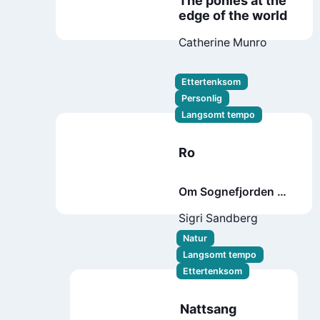
The ponies at the
edge of the world
Catherine Munro
Ettertenksom
Personlig
Langsomt tempo
Ro
Om Sognefjorden og
ein lang rotur heim
Sigri Sandberg
Natur
Langsomt tempo
Ettertenksom
Nattsang