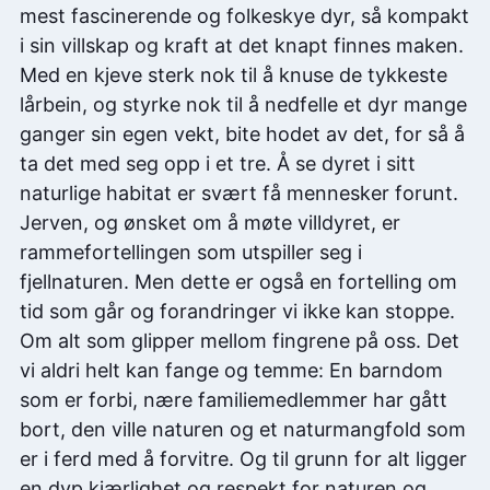
mest fascinerende og folkeskye dyr, så kompakt
i sin villskap og kraft at det knapt finnes maken.
Med en kjeve sterk nok til å knuse de tykkeste
lårbein, og styrke nok til å nedfelle et dyr mange
ganger sin egen vekt, bite hodet av det, for så å
ta det med seg opp i et tre. Å se dyret i sitt
naturlige habitat er svært få mennesker forunt.
Jerven, og ønsket om å møte villdyret, er
rammefortellingen som utspiller seg i
fjellnaturen. Men dette er også en fortelling om
tid som går og forandringer vi ikke kan stoppe.
Om alt som glipper mellom fingrene på oss. Det
vi aldri helt kan fange og temme: En barndom
som er forbi, nære familiemedlemmer har gått
bort, den ville naturen og et naturmangfold som
er i ferd med å forvitre. Og til grunn for alt ligger
en dyp kjærlighet og respekt for naturen og