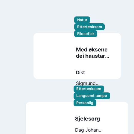
Natur
Ettertenksom
Filosofisk
Med øksene
dei haustar
inn
Dikt
Sigmund
Løvåsen
Ettertenksom
Langsomt tempo
Personlig
Sjelesorg
Dag Johan