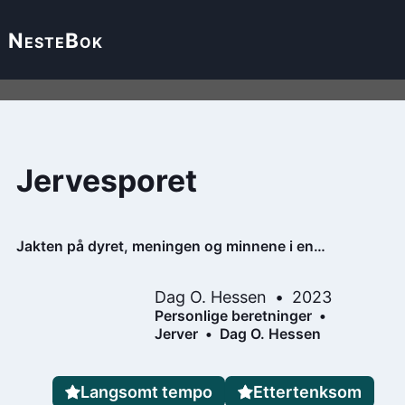
Neste
Bok
Jervesporet
Jakten på dyret, meningen og minnene i en
krympende natur
Dag O. Hessen
2023
Personlige beretninger
Jerver
Dag O. Hessen
Langsomt tempo
Ettertenksom