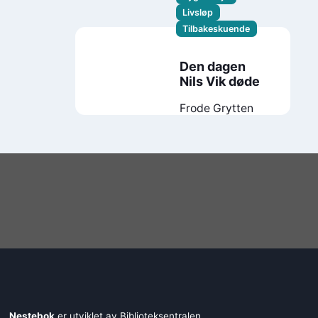
Livsløp
Tilbakeskuende
Den dagen
Nils Vik døde
Frode Grytten
Nestebok
er utviklet av
Biblioteksentralen