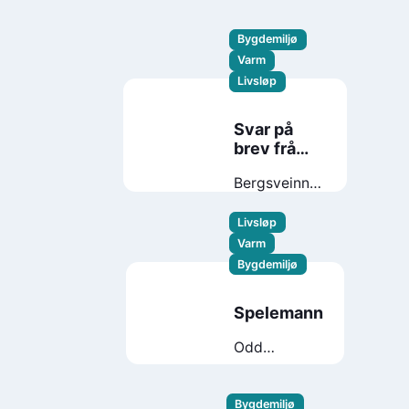
Bygdemiljø
Varm
Livsløp
Svar på
brev frå
Helga
Bergsveinn
Birgisson
Livsløp
Varm
Bygdemiljø
Spelemann
Odd
Nordstoga
Bygdemiljø