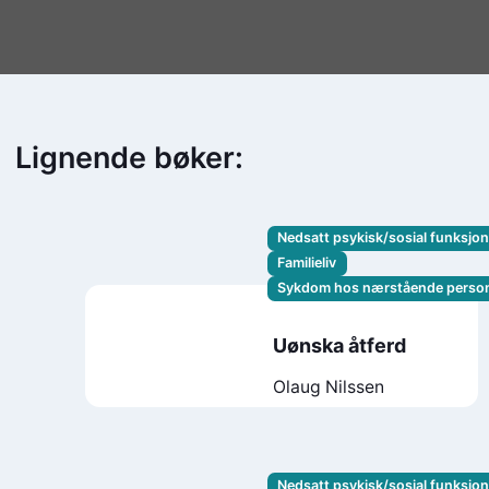
Lignende bøker:
Nedsatt psykisk/sosial funksjo
Familieliv
Sykdom hos nærstående perso
Uønska åtferd
Olaug Nilssen
Nedsatt psykisk/sosial funksjo