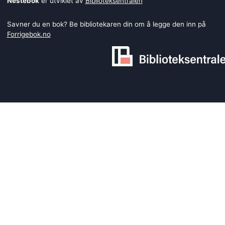
Nestebok
er utviklet av
Biblioteksentralen
Savner du en bok? Be bibliotekaren din om å legge den inn på
Forrigebok.no