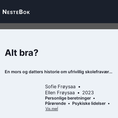
Neste
Bok
Alt bra?
En mors og datters historie om ufrivillig skolefravær,
psykisk sykdom og det å være pårørende
Sofie Frøysaa
Ellen Frøysaa
2023
Personlige beretninger
Pårørende
Psykiske lidelser
Vis mer