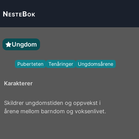
Neste
Bok
Ungdom
Puberteten
Tenåringer
Ungdomsårene
Karakterer
Skildrer ungdomstiden og oppvekst i
årene mellom barndom og voksenlivet.