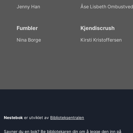
Jenny Han
Åse Lisbeth Ombustved
Fumbler
Kjendiscrush
Nina Borge
Kirsti Kristoffersen
Nestebok
er utviklet av
Biblioteksentralen
Savner du en bok? Be bibliotekaren din om å legge den inn på