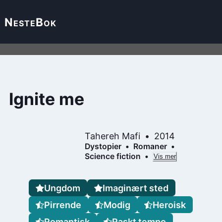
Neste
Bok
Ignite me
Tahereh Mafi
2014
Dystopier
Romaner
Science fiction
Vis mer
Ungdom
Imaginært sted
Pirrende
Modig
Heroisk
Romantisk
Raskt tempo