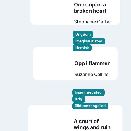
Once upon a
broken heart
Stephanie Garber
Ungdom
Imaginært sted
Heroisk
Opp i flammer
Suzanne Collins
Imaginært sted
Krig
Rikt persongalleri
A court of
wings and ruin