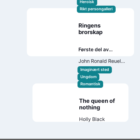
Heroisk
Rikt persongalleri
Ringens
brorskap
Første del av
Ringenes herre
John Ronald Reuel
Tolkien
Imaginært sted
Ungdom
Romantisk
The queen of
nothing
Holly Black