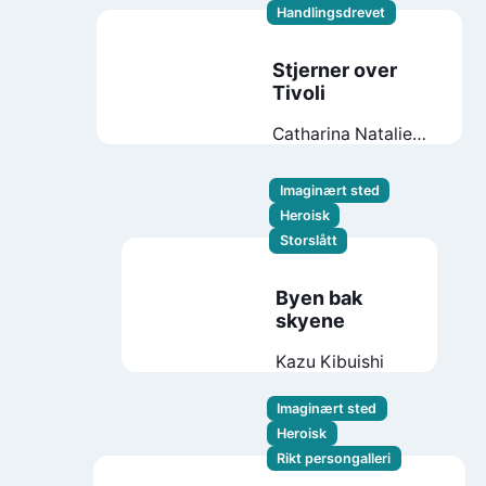
Handlingsdrevet
Stjerner over
Tivoli
Catharina Natalie
Wandrup
Imaginært sted
Heroisk
Storslått
Byen bak
skyene
Kazu Kibuishi
Imaginært sted
Heroisk
Rikt persongalleri