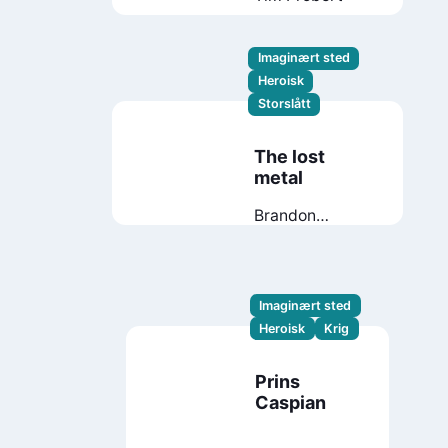
Imaginært sted
Heroisk
Storslått
The lost
metal
Brandon
Sanderson
Imaginært sted
Heroisk
Krig
Prins
Caspian