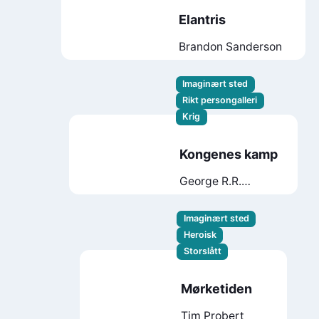
Elantris
Brandon Sanderson
Imaginært sted
Rikt persongalleri
Krig
Kongenes kamp
George R.R.
Martin
Imaginært sted
Heroisk
Storslått
Mørketiden
Tim Probert