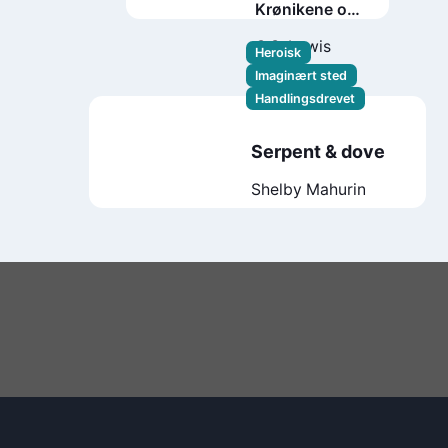
Krønikene om
Narnia
C.S. Lewis
Heroisk
Imaginært sted
Handlingsdrevet
Serpent & dove
Shelby Mahurin