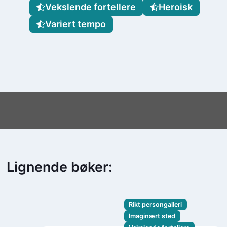
Vekslende fortellere
Heroisk
Variert tempo
Lignende bøker:
Rikt persongalleri
Imaginært sted