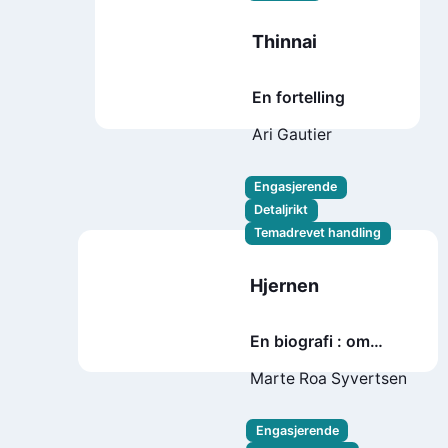
Thinnai
En fortelling
Ari Gautier
Engasjerende
Detaljrikt
Temadrevet handling
Hjernen
En biografi : om
hvordan livet setter
Marte Roa Syvertsen
seg i hodet – og alt
du kan gjøre for å ta
Engasjerende
styringen