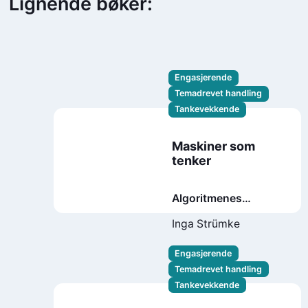
Lignende bøker:
Engasjerende
Temadrevet handling
Tankevekkende
Maskiner som
tenker
Algoritmenes
hemmelighet og
Inga Strümke
veien til kunstig
intelligens
Engasjerende
Temadrevet handling
Tankevekkende