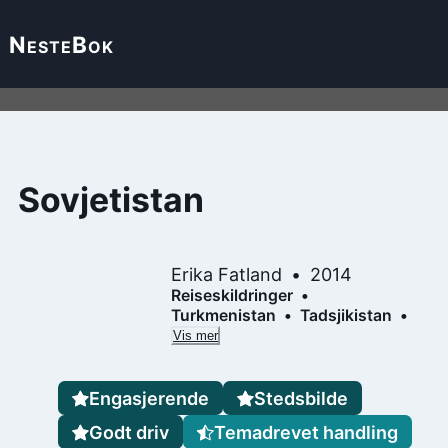
Neste
Bok
Sovjetistan
Erika Fatland
2014
Reiseskildringer
Turkmenistan
Tadsjikistan
Vis mer
Engasjerende
Stedsbilde
Godt driv
Temadrevet handling