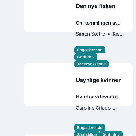
Den nye fisken
Om temmingen av
laksen og alt det
Simen Sætre
Kjetil
forunderlige som
Stensvik Østli
fulgte
Engasjerende
Godt driv
Tankevekkende
Usynlige kvinner
Hvorfor vi lever i en
verden designet for
Caroline Criado-
menn
Perez
Engasjerende
Stedsbilde
Godt driv