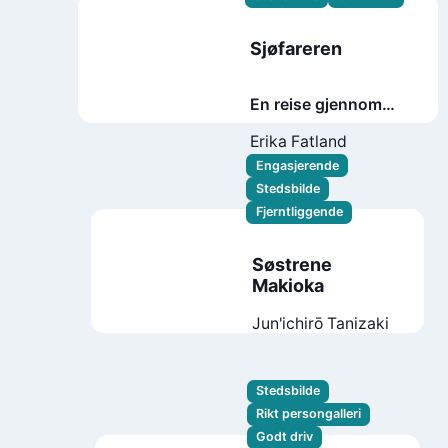
Sjøfareren
En reise gjennom
Portugals tapte
Erika Fatland
imperium
Engasjerende
Stedsbilde
Fjerntliggende
Søstrene
Makioka
Jun'ichirō Tanizaki
Stedsbilde
Rikt persongalleri
Godt driv