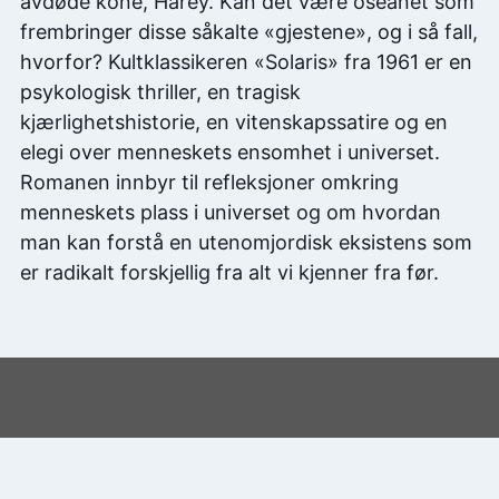
avdøde kone, Harey. Kan det være oseanet som
frembringer disse såkalte «gjestene», og i så fall,
hvorfor? Kultklassikeren «Solaris» fra 1961 er en
psykologisk thriller, en tragisk
kjærlighetshistorie, en vitenskapssatire og en
elegi over menneskets ensomhet i universet.
Romanen innbyr til refleksjoner omkring
menneskets plass i universet og om hvordan
man kan forstå en utenomjordisk eksistens som
er radikalt forskjellig fra alt vi kjenner fra før.