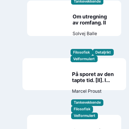
Tankevekkende
Om utregning
av romfang. II
Solvej Balle
Filosofisk
Detaljrikt
Velformulert
På sporet av den
tapte tid. [II]. I
skyggen av piker i
Marcel Proust
blomst
Tankevekkende
Filosofisk
Velformulert