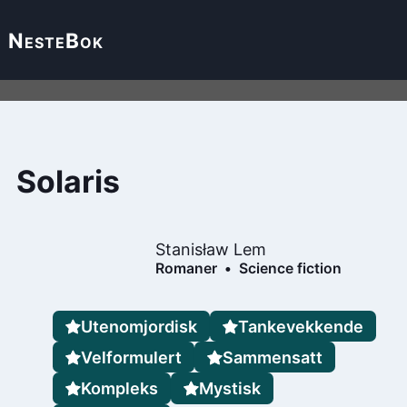
Neste
Bok
Solaris
Stanisław Lem
Romaner
Science fiction
Utenomjordisk
Tankevekkende
Velformulert
Sammensatt
Kompleks
Mystisk