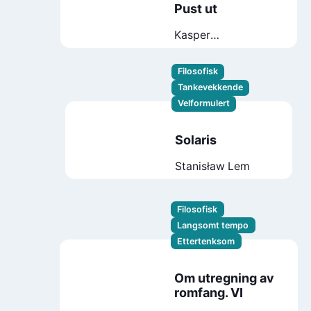
Pust ut
Kasper
Kristoffersen
Fredrik Austad
Filosofisk
Tankevekkende
Velformulert
Solaris
Stanisław Lem
Filosofisk
Langsomt tempo
Ettertenksom
Om utregning av
romfang. VI