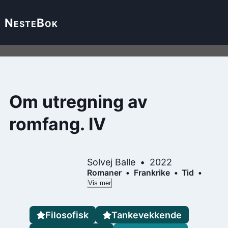
Neste
Bok
Om utregning av
romfang. IV
Solvej Balle
2022
Romaner
Frankrike
Tid
Vis mer
Filosofisk
Tankevekkende