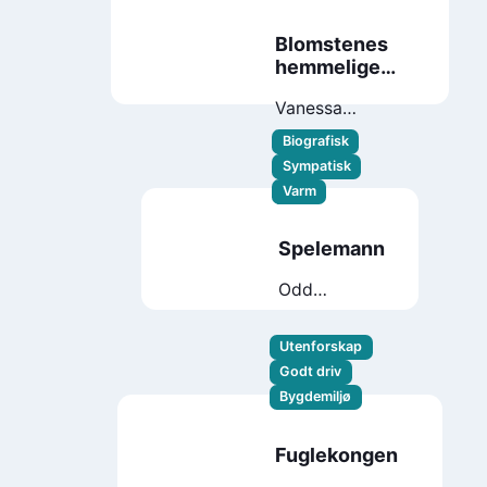
Blomstenes
hemmelige
språk
Vanessa
Diffenbaugh
Biografisk
Sympatisk
Varm
Spelemann
Odd
Nordstoga
Utenforskap
Godt driv
Bygdemiljø
Fuglekongen