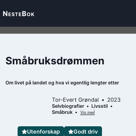
Neste
Bok
Småbruksdrømmen
Om livet på landet og hva vi egentlig lengter etter
Tor-Evert Grøndal
2023
Selvbiografier
Livsstil
Småbruk
Vis mer
Utenforskap
Godt driv