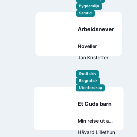
Bygdemiljø
Samtid
Arbeidsnever
Noveller
Jan Kristoffer
Dale
Godt driv
Biografisk
Utenforskap
Et Guds barn
Min reise ut av
en lukket sekt
Håvard Lillethun