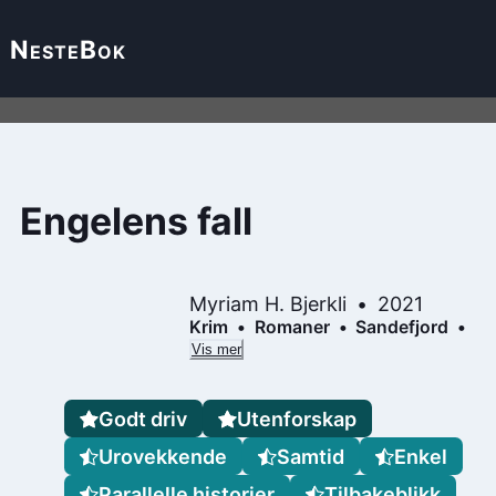
Neste
Bok
Engelens fall
Myriam H. Bjerkli
2021
Krim
Romaner
Sandefjord
Vis mer
Godt driv
Utenforskap
Urovekkende
Samtid
Enkel
Parallelle historier
Tilbakeblikk