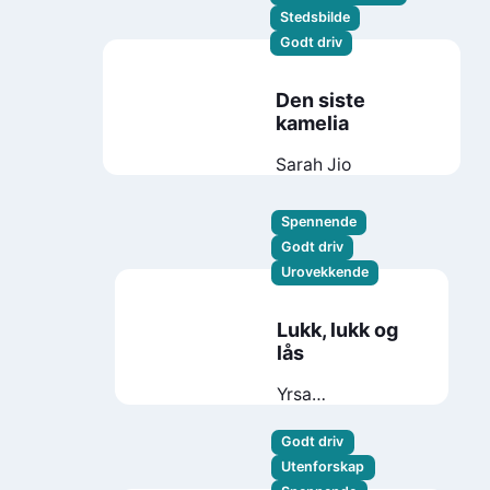
Stedsbilde
Godt driv
Den siste
kamelia
Sarah Jio
Spennende
Godt driv
Urovekkende
Lukk, lukk og
lås
Yrsa
Sigurðardóttir
Godt driv
Utenforskap