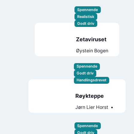
Spennende
Realistisk
Godt driv
Zetaviruset
Øystein Bogen
Spennende
Godt driv
Handlingsdrevet
Røykteppe
Jørn Lier Horst
Thomas Enger
Spennende
Godt driv