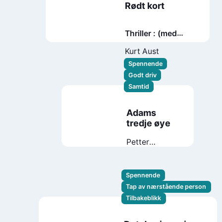
Rødt kort
Thriller : (med
fotball- og
Kurt Aust
kulturquiz)
Spennende
Godt driv
Samtid
Adams
tredje øye
Petter
Fergestad
Spennende
Tap av nærstående person
Tilbakeblikk