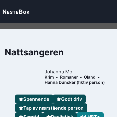
Neste
Bok
Nattsangeren
Johanna Mo
Krim
Romaner
Öland
Hanna Duncker (fiktiv person)
Spennende
Godt driv
Tap av nærstående person
Samtid
Realistisk
LHBT+