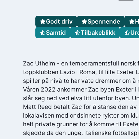
Godt driv
Spennende
H
Samtid
Tilbakeblikk
Ur
Zac Utheim - en temperamentsfull norsk fot
toppklubben Lazio i Roma, til lille Exeter
spiller på nivå to har våte drømmer om å
Våren 2022 ankommer Zac byen Exeter i 
slår seg ned ved elva litt utenfor byen. U
Matt Reed betalt Zac for å stanse den av s
lokalavisen med ondsinnete rykter om kl
helt private grunner for å komme til Exete
skjedde da den unge, italienske fotballspil