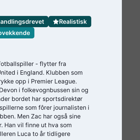
andlingsdrevet
Realistisk
ovekkende
ballspiller - flytter fra
 United i England. Klubben som
 rykke opp i Premier League.
Devon i folkevognbussen sin og
nder bordet har sportsdirektør
pillerne som fôrer journalisten i
ubben. Men Zac har også sine
r. Han vil finne ut hva som
leren Luca to år tidligere