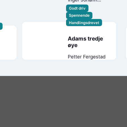
Øen
Godt driv
Spennende
Handlingsdrevet
Adams tredje
øye
Petter Fergestad