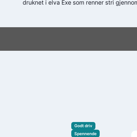
druknet i elva Exe som renner stri gjenn
Godt driv
Spennende