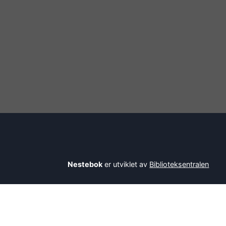
Nestebok
er utviklet av
Biblioteksentralen
Savner du en bok? Be bibliotekaren din om å l