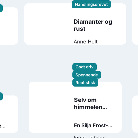
Handlingsdrevet
Diamanter og
rust
n
Anne Holt
Godt driv
Spennende
Realistisk
Selv om
himmelen
faller
En Silja Frost-
t
ger
roman
Inger Johanne