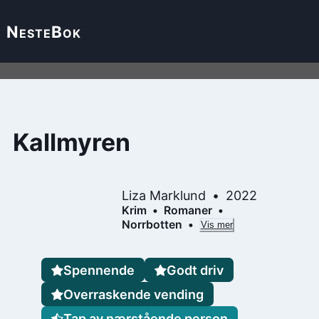
Neste
Bok
Kallmyren
Liza Marklund
2022
Krim
Romaner
Norrbotten
Vis mer
Spennende
Godt driv
Overraskende vending
Tap av nærstående person