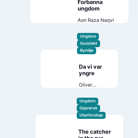
Forbanna
ungdom
Aon Raza Naqvi
Ungdom
Sosiolekt
Bymiljø
Da vi var
yngre
Oliver
Lovrenski
Ungdom
Opprørsk
Utenforskap
The catcher