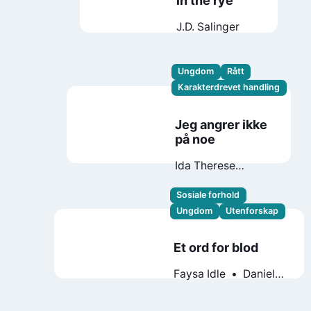
in the rye
J.D. Salinger
Ungdom
Rått
Karakterdrevet handling
Jeg angrer ikke
på noe
Ida Therese
Klungland
Sosiale forhold
Ungdom
Utenforskap
Et ord for blod
Faysa Idle
Daniel
Fridell
Theodor
Lundgren