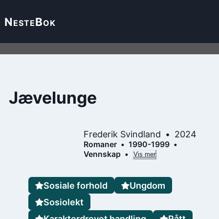
Neste
Bok
Jævelunge
Frederik Svindland
2024
Romaner
1990-1999
Vennskap
Vis mer
Sosiale forhold
Ungdom
Sosiolekt
Karakterdrevet handling
Rått