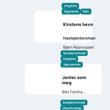
Ungdom
Opprørsk
Rått
Kirstens hevn
Hestejenteroman
Bjørn Rasmussen
Sosiale forhold
Ungdom
Jeg-person
Jenter som
meg
Bibi Fatima
Musavi
Sosiale forhold
Utenforskap