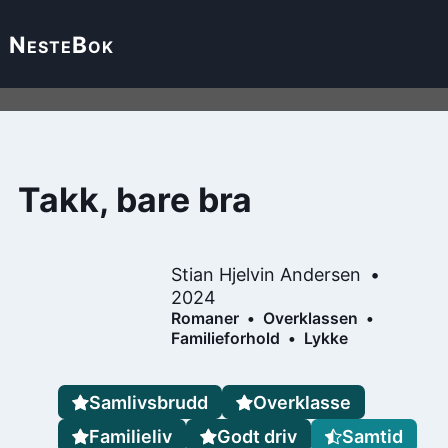
Neste
Bok
Takk, bare bra
Stian Hjelvin Andersen
2024
Romaner
Overklassen
Familieforhold
Lykke
Samlivsbrudd
Overklasse
Familieliv
Godt driv
Samtid