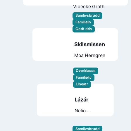
for noen
Vibecke Groth
Samlivsbrudd
Familieliv
Godt driv
Skilsmissen
Moa Herngren
Overklasse
Familieliv
Lineær
Lázár
Nelio
Biedermann
Samlivsbrudd