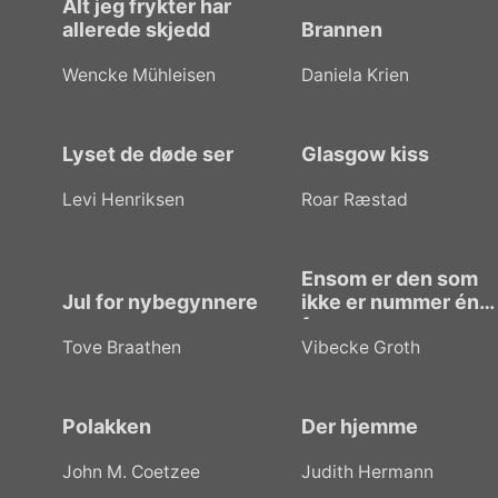
Alt jeg frykter har
allerede skjedd
Brannen
Wencke Mühleisen
Daniela Krien
Lyset de døde ser
Glasgow kiss
Levi Henriksen
Roar Ræstad
Ensom er den som
Jul for nybegynnere
ikke er nummer én
for noen
Tove Braathen
Vibecke Groth
Polakken
Der hjemme
John M. Coetzee
Judith Hermann