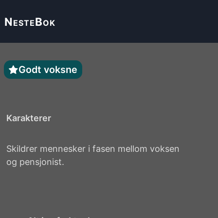
Neste
Bok
Godt voksne
Karakterer
Skildrer mennesker i fasen mellom voksen
og pensjonist.