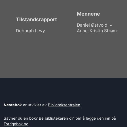
Mennene
Tilstandsrapport
Daniel Østvold
Deborah Levy
Anne-Kristin Strøm
Nestebok
er utviklet av
Biblioteksentralen
Savner du en bok? Be bibliotekaren din om å legge den inn på
Forrigebok.no