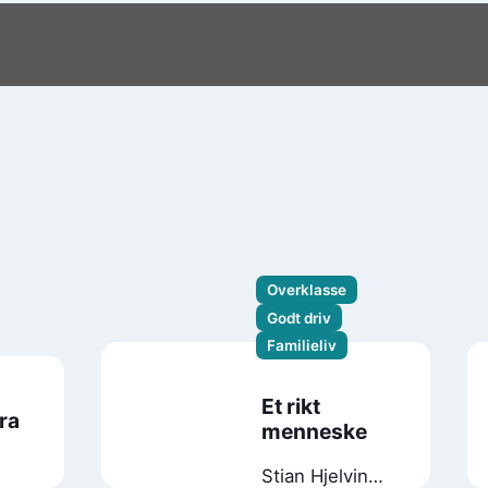
Overklasse
Godt driv
Familieliv
Et rikt
ra
menneske
Stian Hjelvin