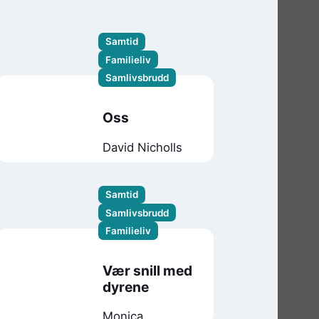
Samtid
Familieliv
Samlivsbrudd
Oss
David Nicholls
Samtid
Samlivsbrudd
Familieliv
Vær snill med
dyrene
Monica