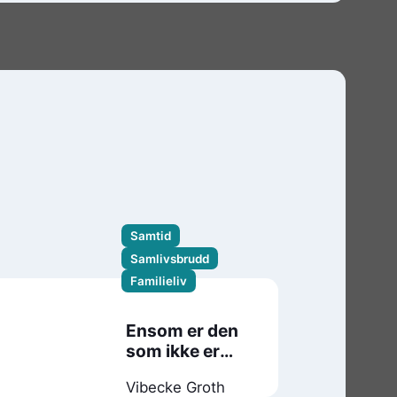
Samtid
Samlivsbrudd
Familieliv
Ensom er den
som ikke er
nummer én for
Vibecke Groth
noen