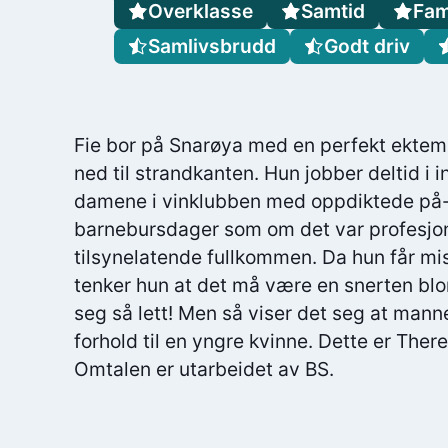
Overklasse
Samtid
Fami
Samlivsbrudd
Godt driv
Fie bor på Snarøya med en perfekt ektem
ned til strandkanten. Hun jobber deltid i i
damene i vinklubben med oppdiktede på-k
barnebursdager som om det var profesjon
tilsynelatende fullkommen. Da hun får mi
tenker hun at det må være en snerten blon
seg så lett! Men så viser det seg at manne
forhold til en yngre kvinne. Dette er Ther
Omtalen er utarbeidet av BS.