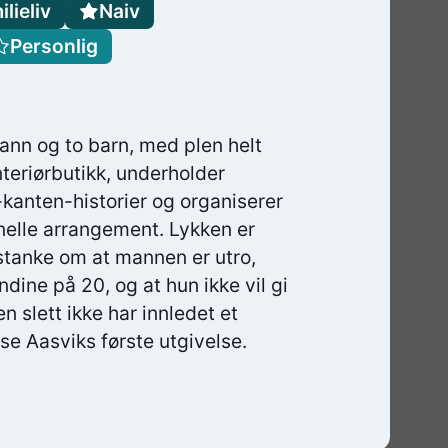
lieliv
Naiv
Personlig
ann og to barn, med plen helt
nteriørbutikk, underholder
anten-historier og organiserer
elle arrangement. Lykken er
stanke om at mannen er utro,
dine på 20, og at hun ikke vil gi
n slett ikke har innledet et
ese Aasviks første utgivelse.