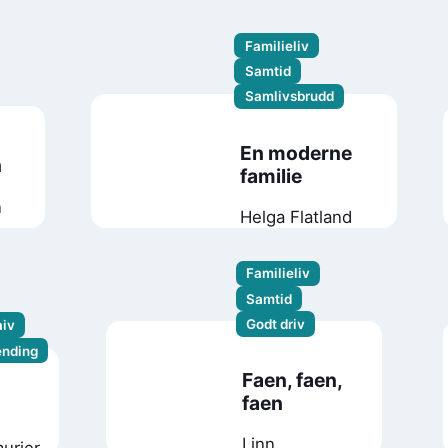
Andersen
Familieliv
Samtid
Samlivsbrudd
En moderne
n
familie
n
Helga Flatland
Familieliv
Samtid
Godt driv
iv
ending
Faen, faen,
faen
Linn