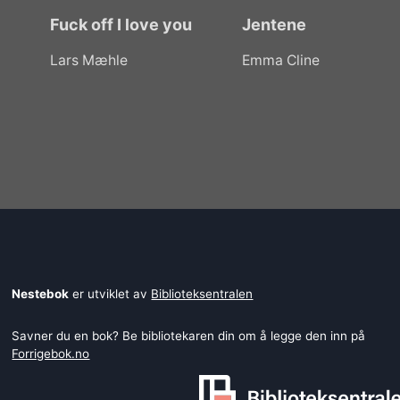
Fuck off I love you
Jentene
Lars Mæhle
Emma Cline
Nestebok
er utviklet av
Biblioteksentralen
Savner du en bok? Be bibliotekaren din om å legge den inn på
Forrigebok.no