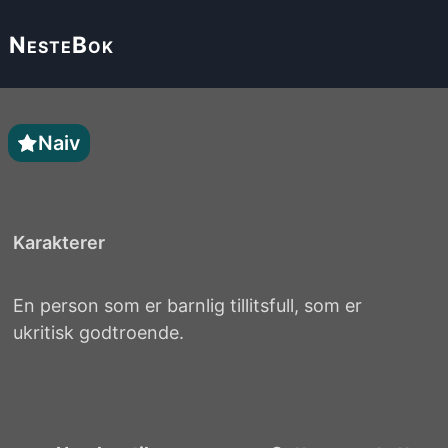
Neste
Bok
Naiv
Karakterer
En person som er barnlig tillitsfull, som er
ukritisk godtroende.