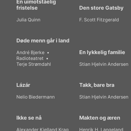
En uimotståelig
fristelse
Den store Gatsby
Julia Quinn
F. Scott Fitzgerald
Døde menn går i land
En lykkelig familie
André Bjerke
Radioteatret
Terje Strømdahl
Stian Hjelvin Andersen
Lázár
Takk, bare bra
Nelio Biedermann
Stian Hjelvin Andersen
Ikke se nå
Makten og æren
Alexander Kielland Krag
Henrik H. Langeland