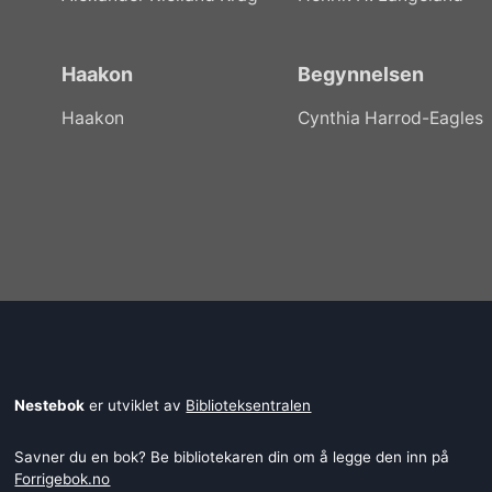
Haakon
Begynnelsen
Haakon
Cynthia Harrod-Eagles
Nestebok
er utviklet av
Biblioteksentralen
Savner du en bok? Be bibliotekaren din om å legge den inn på
Forrigebok.no