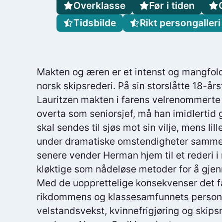
Overklasse
Før i tiden
Tidsbilde
Rikt persongalleri
Makten og æren er et intenst og mangfold
norsk skipsrederi. På sin storslåtte 18-år
Lauritzen makten i farens velrenommerte 
overta som seniorsjef, må han imidlertid g
skal sendes til sjøs mot sin vilje, mens li
under dramatiske omstendigheter samme e
senere vender Herman hjem til et rederi i ru
kløktige som nådeløse metoder for å gjenr
Med de uopprettelige konsekvenser det f
rikdommens og klassesamfunnets personl
velstandsvekst, kvinnefrigjøring og skip