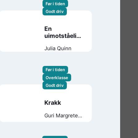
Før i tiden
Godt driv
En
uimotståelig
fristelse
Julia Quinn
Før i tiden
Overklasse
Godt driv
Krakk
Guri Margrete
Idsø Viken