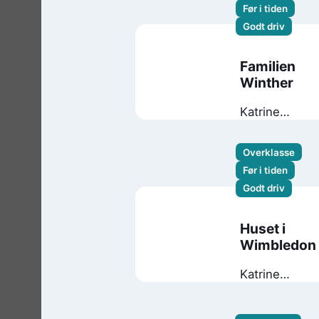
Før i tiden
Godt driv
Familien
Winther
Katrine
Wessel-Aas
Overklasse
Før i tiden
Godt driv
Huset i
Wimbledon
Katrine
Wessel-Aas