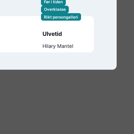
Før i tiden
Overklasse
Rikt persongalleri
Ulvetid
Hilary Mantel