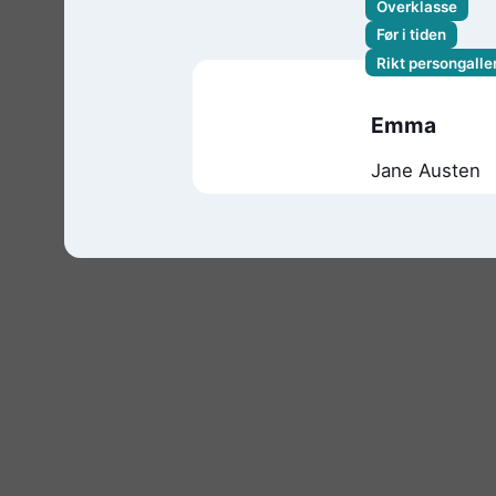
Overklasse
Før i tiden
Rikt persongaller
Emma
Jane Austen