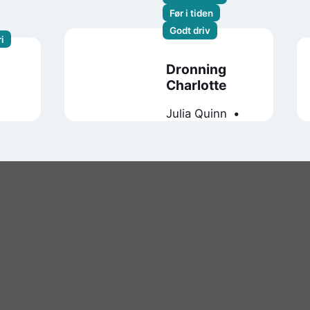
Før i tiden
Godt driv
i
Dronning
Charlotte
Julia Quinn
Shonda Rhimes