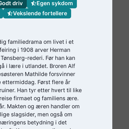
Godt driv
Egen sykdom
Vekslende fortellere
ig familiedrama om livet i et
sfeiring i 1908 arver Herman
Tønsberg-rederi. Før han kan
å i lære i utlandet. Broren Alf
llesøsteren Mathilde forsvinner
ttermiddag. Først flere år
iner. Han tyr etter hvert til like
eise firmaet og familiens ære.
år. Makten og æren handler om
ige slagsider, men også om
snæringens betydning i det