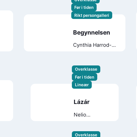
Før i tiden
Rikt persongalleri
Begynnelsen
Cynthia Harrod-
Eagles
Overklasse
Før i tiden
Lineær
Lázár
Nelio
Biedermann
Overklasse