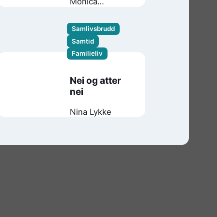
Monica
Isakstuen
Samlivsbrudd
Samtid
Familieliv
Nei og atter
nei
Nina Lykke