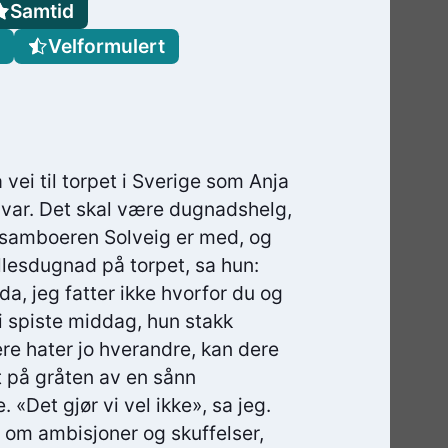
Samtid
Velformulert
 vei til torpet i Sverige som Anja
ar. Det skal være dugnadshelg,
g samboeren Solveig er med, og
ellesdugnad på torpet, sa hun:
a, jeg fatter ikke hvorfor du og
i spiste middag, hun stakk
Dere hater jo hverandre, kan dere
t på gråten av en sånn
 «Det gjør vi vel ikke», sa jeg.
r om ambisjoner og skuffelser,