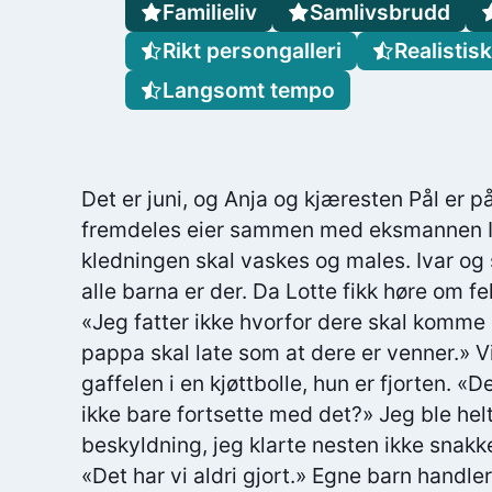
Familieliv
Samlivsbrudd
Rikt persongalleri
Realistisk
Langsomt tempo
Det er juni, og Anja og kjæresten Pål er på
fremdeles eier sammen med eksmannen Iv
kledningen skal vaskes og males. Ivar o
alle barna er der. Da Lotte fikk høre om f
«Jeg fatter ikke hvorfor dere skal komme d
pappa skal late som at dere er venner.» V
gaffelen i en kjøttbolle, hun er fjorten. «
ikke bare fortsette med det?» Jeg ble hel
beskyldning, jeg klarte nesten ikke snakke.
«Det har vi aldri gjort.» Egne barn handle