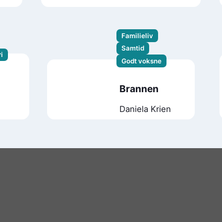
Kitamura
Familieliv
Samtid
i
Godt voksne
Brannen
Daniela Krien