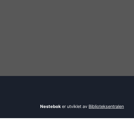
Nestebok
er utviklet av
Biblioteksentralen
Savner du en bok? Be bibliotekaren din om å l