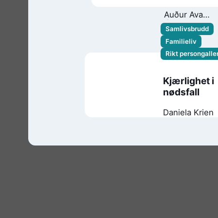
Auður Ava
Ólafsdóttir
Samlivsbrudd
Familieliv
Rikt persongaller
Kjærlighet i
nødsfall
Daniela Krien