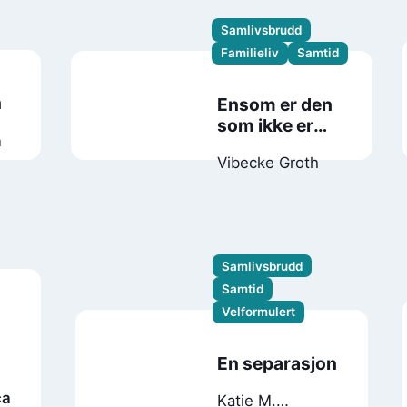
Samlivsbrudd
Familieliv
Samtid
n
Ensom er den
som ikke er
n
nummer én for
Vibecke Groth
noen
Samlivsbrudd
Samtid
Velformulert
En separasjon
ca
Katie M.