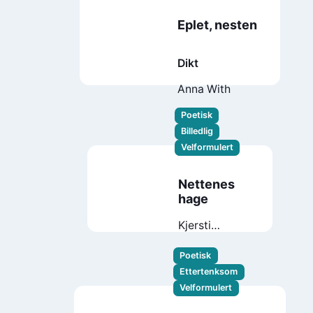
Eplet, nesten
Dikt
Anna With
Poetisk
Billedlig
Velformulert
Nettenes
hage
Kjersti
Bronken
Senderud
Poetisk
Ettertenksom
Velformulert