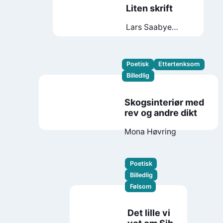
Liten skrift
Lars Saabye
Christensen
Poetisk
Ettertenksom
Billedlig
Skogsinteriør med
rev og andre dikt
Mona Høvring
Poetisk
Billedlig
Følsom
Det lille vi