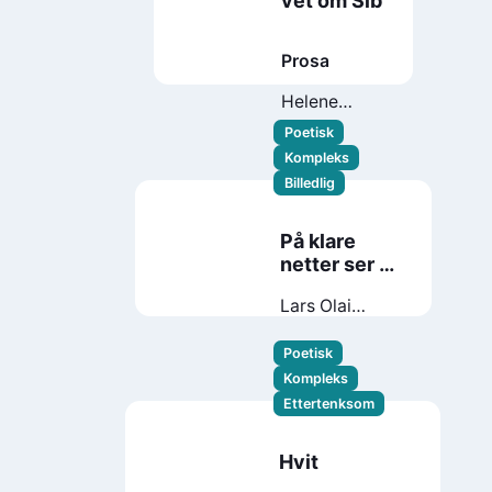
vet om Sib
Prosa
Helene
Torvund
Poetisk
Kompleks
Billedlig
På klare
netter ser vi
opp
Lars Olai
Lillehagen
Poetisk
Kompleks
Ettertenksom
Hvit