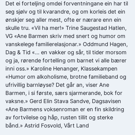
Det ei forteljing omdei forventningane ein har til
seg sjølv og til kvarandre, og om korleis det ein
ønskjer seg aller mest, ofte er nærare enn ein
skulle tru. «Vil ha mer!» Trine Saugestad Hatlen,
VG «Ane Barmen skriv med snert og humor om
vanskelege familierelasjonar.» Oddmund Hagen,
Dag & Tid «… en vakker og sår, til tider morsom
og ja, rørende fortelling om barnet vi alle bærer
inni oss.» Karoline Henanger, Klassekampen
«Humor om alkoholisme, brotne familieband og
ufrivillig barnløyse? Det går an, viser Ane
Barmen, i si første, særs sjarmerande, bok for
vaksne.» Gerd Elin Stava Sandve, Dagsavisen
«Ane Barmens voksenroman er en fin skildring
av fortvilelse og håp, rusten tillit og sterke
bånd.» Astrid Fosvold, Vårt Land