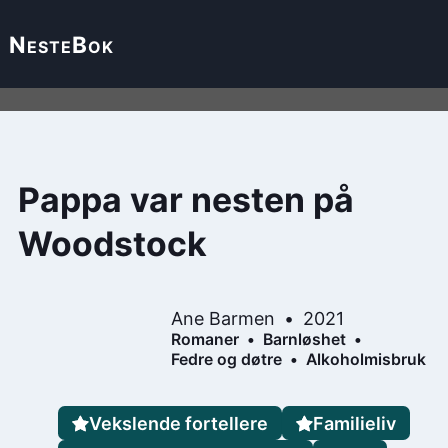
Neste
Bok
Pappa var nesten på
Woodstock
Ane Barmen
2021
Romaner
Barnløshet
Fedre og døtre
Alkoholmisbruk
Vekslende fortellere
Familieliv