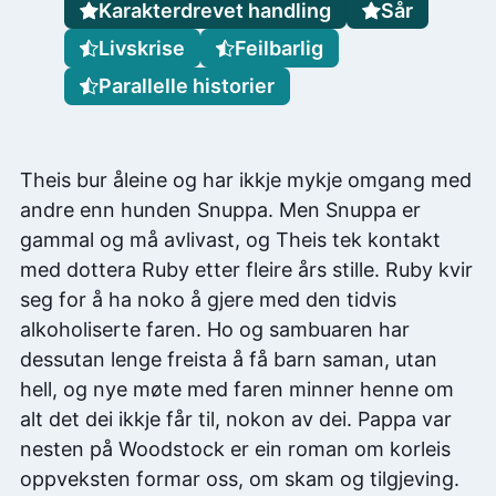
Karakterdrevet handling
Sår
Livskrise
Feilbarlig
Parallelle historier
Theis bur åleine og har ikkje mykje omgang med
andre enn hunden Snuppa. Men Snuppa er
gammal og må avlivast, og Theis tek kontakt
med dottera Ruby etter fleire års stille. Ruby kvir
seg for å ha noko å gjere med den tidvis
alkoholiserte faren. Ho og sambuaren har
dessutan lenge freista å få barn saman, utan
hell, og nye møte med faren minner henne om
alt det dei ikkje får til, nokon av dei. Pappa var
nesten på Woodstock er ein roman om korleis
oppveksten formar oss, om skam og tilgjeving.