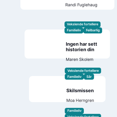
Randi Fuglehaug
Vekslende fortellere
Familieliv
Feilbarlig
Ingen har sett
historien din
Maren Skolem
Vekslende fortellere
Familieliv
Sår
Skilsmissen
Moa Herngren
Familieliv
Vekslende fortellere