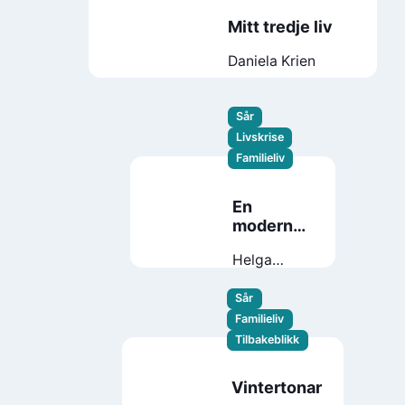
Mitt tredje liv
Daniela Krien
Sår
Livskrise
Familieliv
En
moderne
familie
Helga
Flatland
Sår
Familieliv
Tilbakeblikk
Vintertonar