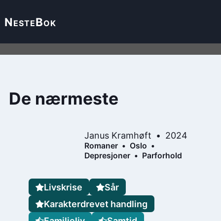
Neste
Bok
De nærmeste
Janus Kramhøft
2024
Romaner
Oslo
Depresjoner
Parforhold
Livskrise
Sår
Karakterdrevet handling
Familieliv
Samtid