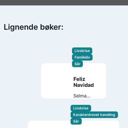
Lignende bøker:
Livskrise
Familieliv
Sår
Feliz
Navidad
Selma
Lønning
Aarø
Livskrise
Karakterdrevet handling
Sår