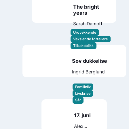
The bright
years
Sarah Damoff
Urovekkende
Vekslende fortellere
Tilbakeblikk
Sov dukkelise
Ingrid Berglund
Familieliv
Livskrise
Sår
17. juni
Alex