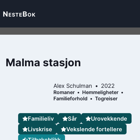
Neste
Bok
Malma stasjon
Alex Schulman
2022
Romaner
Hemmeligheter
Familieforhold
Togreiser
Familieliv
Sår
Urovekkende
Livskrise
Vekslende fortellere
Tilbakeblikk