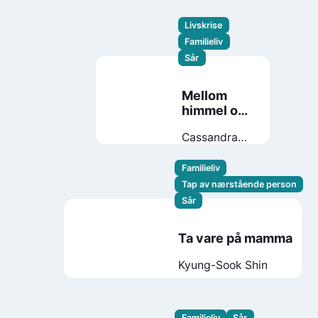
Livskrise
Familieliv
Sår
Mellom
himmel og
her
Cassandra
Brunstedt
Familieliv
Tap av nærstående person
Sår
Ta vare på mamma
Kyung-Sook Shin
Familieliv
Sår