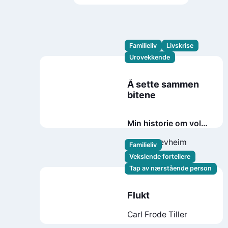
Schulman
Familieliv
Livskrise
Urovekkende
Å sette sammen
bitene
Min historie om vold,
skam og reparasjon
Martin Revheim
Familieliv
Vekslende fortellere
Tap av nærstående person
Flukt
Carl Frode Tiller