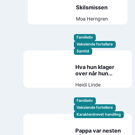
Skilsmissen
Moa Herngren
Familieliv
Vekslende fortellere
Samtid
Hva hun klager
over når hun
klager over
Heidi Linde
husarbeidet
Familieliv
Vekslende fortellere
Karakterdrevet handling
Pappa var nesten