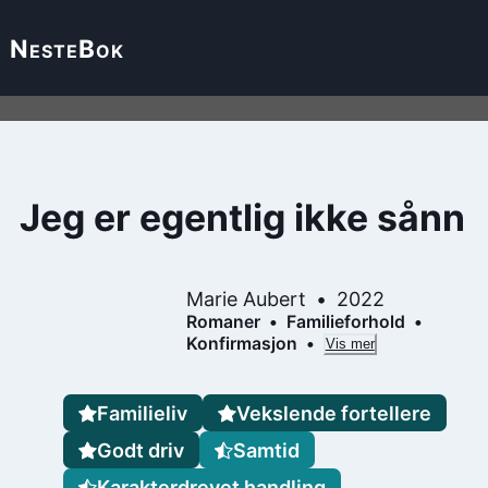
Neste
Bok
Jeg er egentlig ikke sånn
Marie Aubert
2022
Romaner
Familieforhold
Konfirmasjon
Vis mer
Familieliv
Vekslende fortellere
Godt driv
Samtid
Karakterdrevet handling