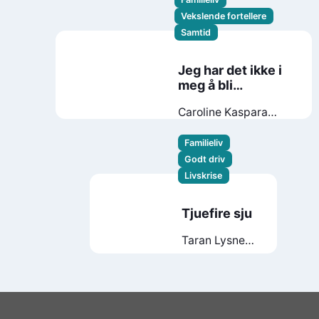
Vekslende fortellere
Samtid
Jeg har det ikke i
meg å bli
klassekontakt
Caroline Kaspara
Palonen
Familieliv
Godt driv
Livskrise
Tjuefire sju
Taran Lysne
Bjørnstad